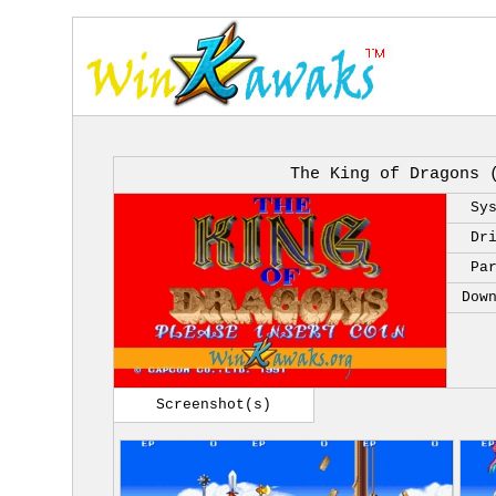
The King of Dragons 
Sy
Dr
Pa
Dow
Screenshot(s)