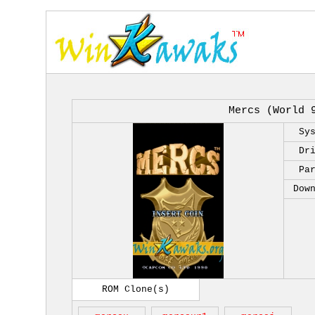
Mercs (World 
Sy
Dr
Pa
Dow
ROM Clone(s)