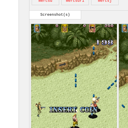
mercsu
mercsur1
mercsj
Screenshot(s)