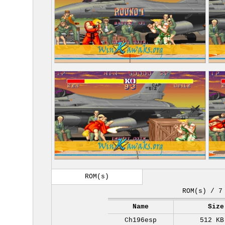
ROM(s)
ROM(s) / 7
Name
Size
Ch196esp
512 KB