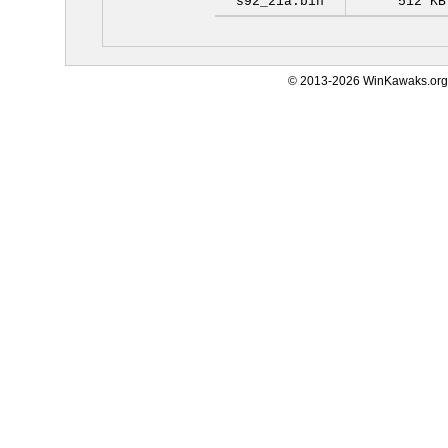
s92_21a.bin
512 KB
© 2013-2026 WinKawaks.org,