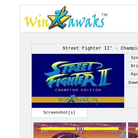
Street Fighter II' - Champi
Sy
Dr
Pa
Dow
Screenshot(s)