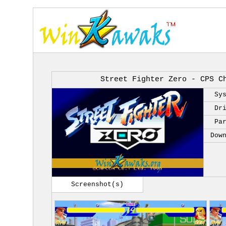
Street Fighter Zero - CPS C
Sy
Dr
Pa
Dow
Screenshot(s)