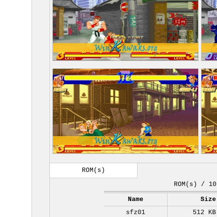
ROM(s)
ROM(s) / 10
Name
Size
sfz01
512 KB