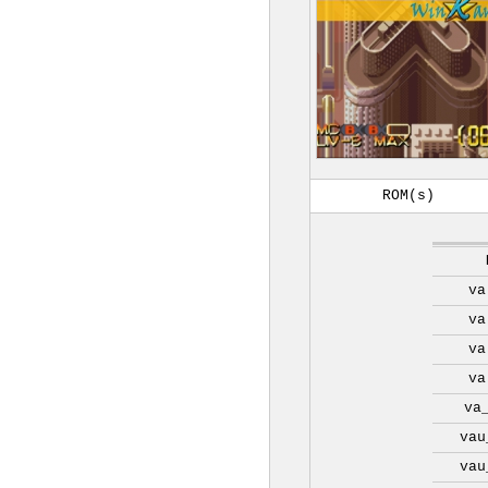
ROM(s)
va
va
va
va
va
vau
vau