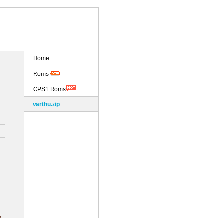
Home
Roms
CPS1 Roms
varthu.zip