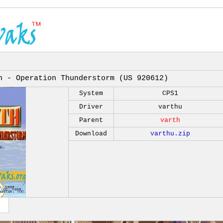
h - Operation Thunderstorm (US 920612)
System
CPS1
Driver
varthu
Parent
varth
Download
varthu.zip