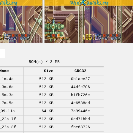
ROM(s) / 3 MB
Name
Size
CRC32
-1m.4a
512 KB
0b1ace37
-3m.6a
512 KB
44dfe706
-5m.3a
512 KB
b1fb726e
-7m.5a
512 KB
4c6588cd
_09.11a
64 KB
7a99446e
_22a.7f
512 KB
0ed71bbd
_23a.8f
512 KB
fbe68726