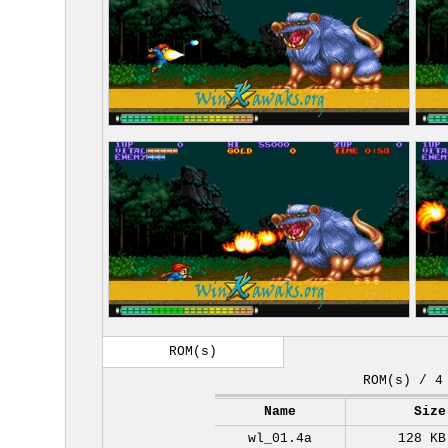
ROM(s)
ROM(s) / 4
Name
Size
wl_01.4a
128 KB