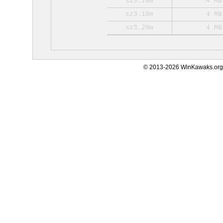
sz3.18m
4 MB
sz3.19m
4 MB
sz3.20m
4 MB
© 2013-2026 WinKawaks.org,