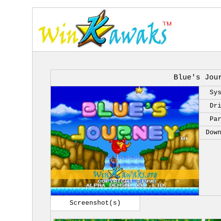
Blue's Jou
Sy
Dr
Pa
Dow
Screenshot(s)