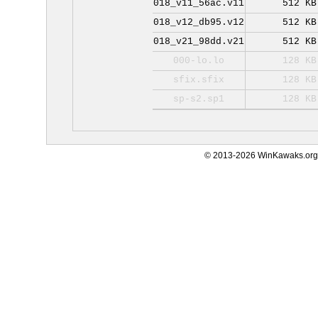
018_v11_56ac.v11
512 KB
018_v12_db95.v12
512 KB
018_v21_98dd.v21
512 KB
000-lo.lo
128 KB
sfix.sfix
128 KB
sp-s2.sp1
128 KB
© 2013-2026 WinKawaks.org,