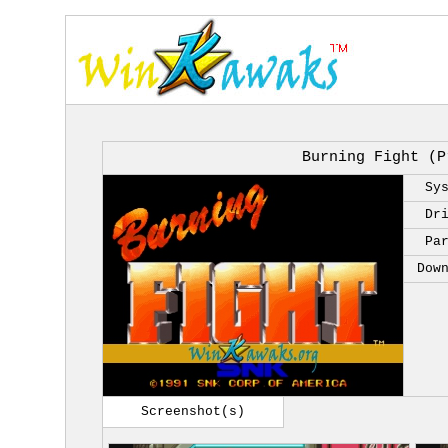
Burning Fight (P
Sy
Dr
Pa
Dow
Screenshot(s)