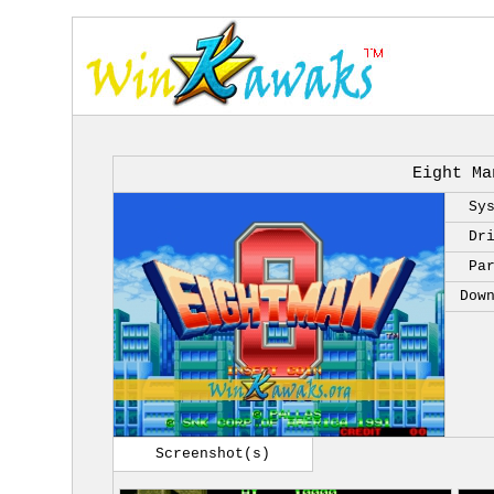
Eight Ma
Sy
Dr
Pa
Dow
Screenshot(s)