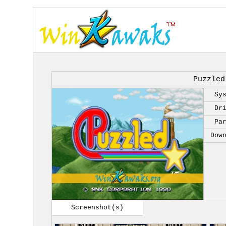
Puzzled
Sy
Dr
Pa
Dow
Screenshot(s)