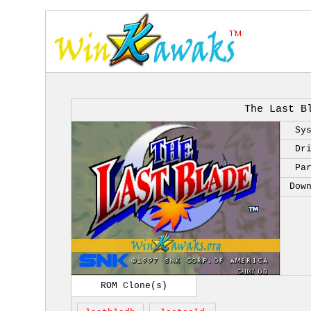
The Last B
Sy
Dr
Pa
Dow
ROM Clone(s)