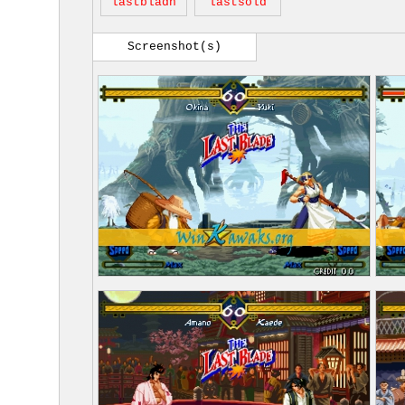
lastbladh
lastsold
Screenshot(s)