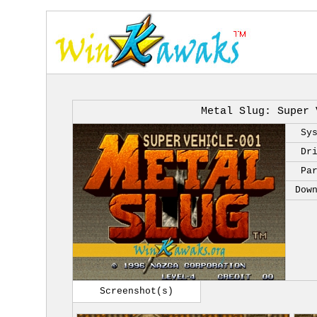
Metal Slug: Super 
Sy
Dr
Pa
Dow
Screenshot(s)