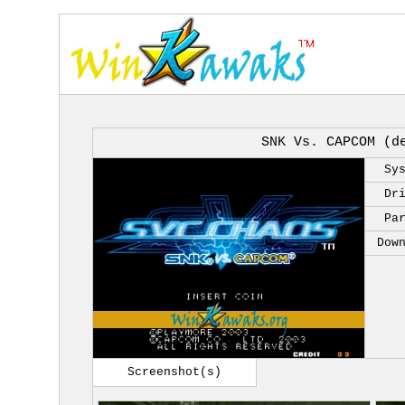
SNK Vs. CAPCOM (d
Sy
Dr
Pa
Dow
Screenshot(s)