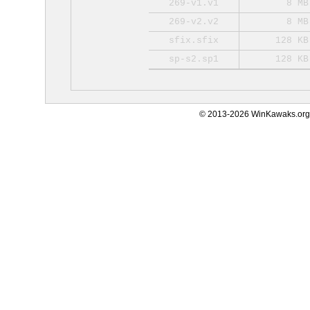
269-v1.v1
8 MB
269-v2.v2
8 MB
sfix.sfix
128 KB
sp-s2.sp1
128 KB
© 2013-2026 WinKawaks.org,