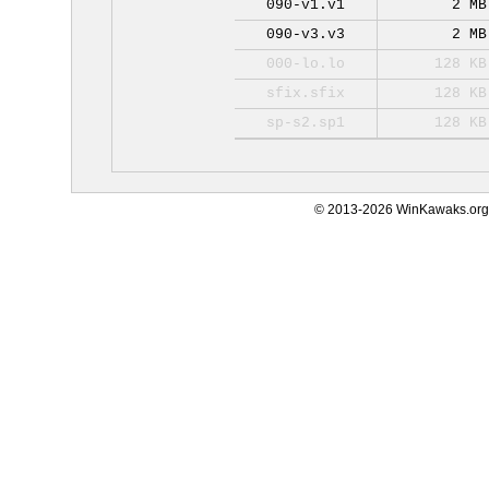
090-v1.v1
2 MB
090-v3.v3
2 MB
000-lo.lo
128 KB
sfix.sfix
128 KB
sp-s2.sp1
128 KB
© 2013-2026 WinKawaks.org,