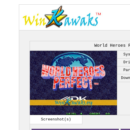
World Heroes 
Sy
Dr
Pa
Dow
Screenshot(s)