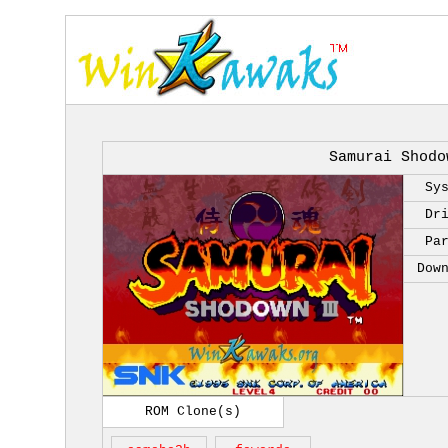
Samurai Shodo
Sy
Dr
Pa
Dow
ROM Clone(s)