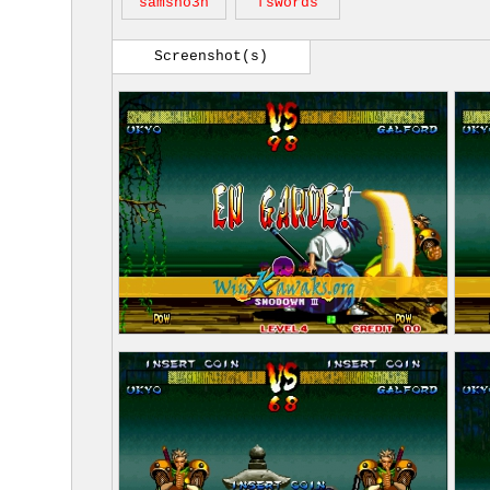
samsho3h
fswords
Screenshot(s)