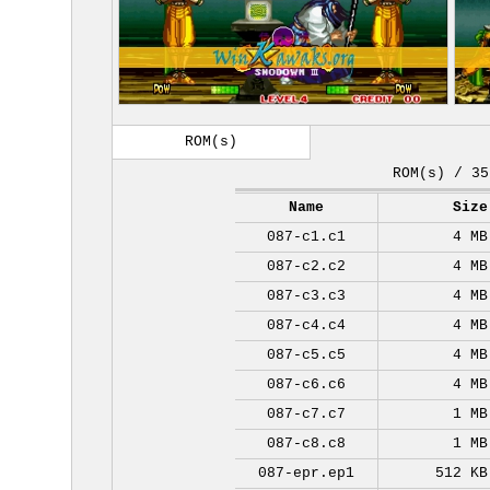
ROM(s)
ROM(s) / 35
Name
Size
087-c1.c1
4 MB
087-c2.c2
4 MB
087-c3.c3
4 MB
087-c4.c4
4 MB
087-c5.c5
4 MB
087-c6.c6
4 MB
087-c7.c7
1 MB
087-c8.c8
1 MB
087-epr.ep1
512 KB