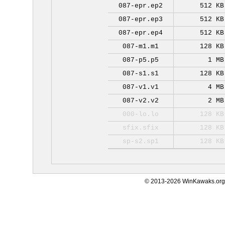
087-epr.ep2
512 KB
087-epr.ep3
512 KB
087-epr.ep4
512 KB
087-m1.m1
128 KB
087-p5.p5
1 MB
087-s1.s1
128 KB
087-v1.v1
4 MB
087-v2.v2
2 MB
000-lo.lo
128 KB
sfix.sfix
128 KB
sp-s2.sp1
128 KB
© 2013-2026 WinKawaks.org,