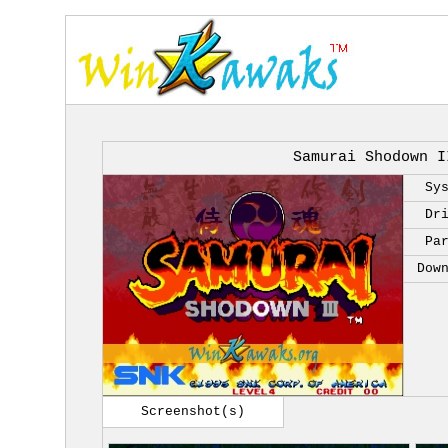
Samurai Shodown I
Sy
Dr
Pa
Dow
Screenshot(s)