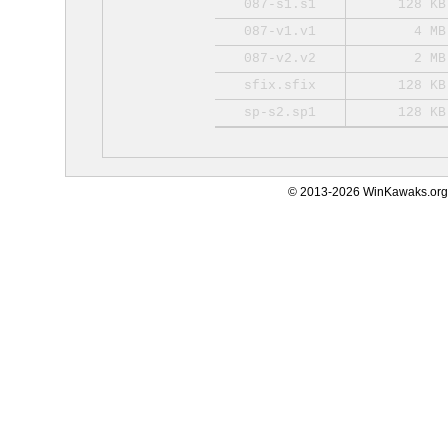
087-s1.s1
128 KB
087-v1.v1
4 MB
087-v2.v2
2 MB
sfix.sfix
128 KB
sp-s2.sp1
128 KB
© 2013-2026 WinKawaks.org,